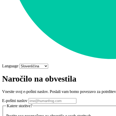
Language
Naročilo na obvestila
Vnesite svoj e-poštni naslov. Poslali vam bomo povezavo za potrditev
E-poštni naslov
Katere storitve?
Pustite vse neoznačeno za obvestila o vseh storitvah.